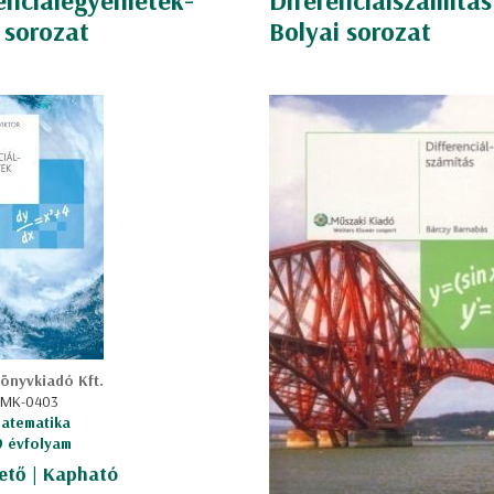
enciálegyenletek-
Diferenciálszámítás
 sorozat
Bolyai sorozat
önyvkiadó Kft.
: MK-0403
atematika
 9 évfolyam
ető | Kapható