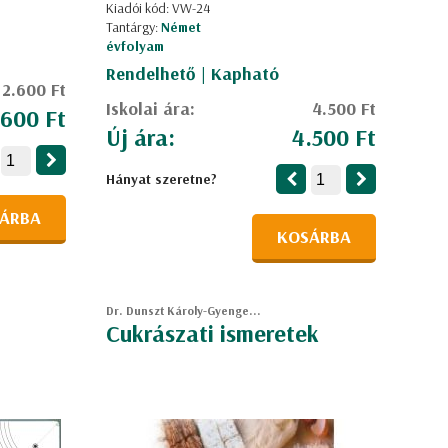
Kiadói kód: VW-24
Tantárgy:
Német
évfolyam
Rendelhető | Kapható
2.600 Ft
Iskolai ára:
4.500 Ft
.600 Ft
Új ára:
4.500 Ft
Hányat szeretne?
ÁRBA
KOSÁRBA
Dr. Dunszt Károly-Gyenge...
Cukrászati ismeretek