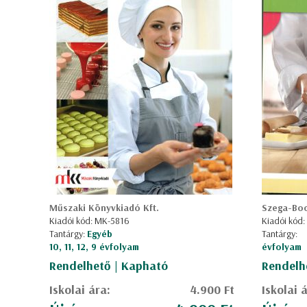
Műszaki Könyvkiadó Kft.
Szega-Bo
Kiadói kód: MK-5816
Kiadói kód:
Tantárgy:
Egyéb
Tantárgy:
10, 11, 12, 9 évfolyam
évfolyam
Rendelhető | Kapható
Rendelh
Iskolai ára:
4.900 Ft
Iskolai 