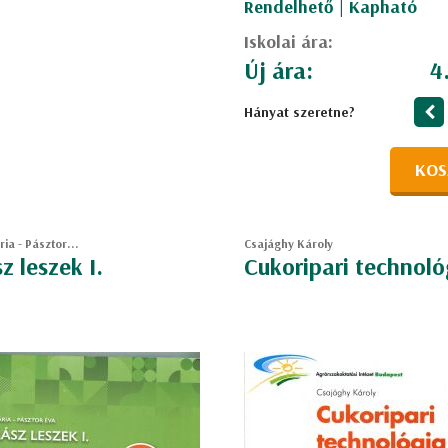
Rendelhető | Kapható
Iskolai ára:
Új ára:
4
Hányat szeretne?
KOS
ia - Pásztor...
Csajághy Károly
z leszek I.
Cukoripari technológ