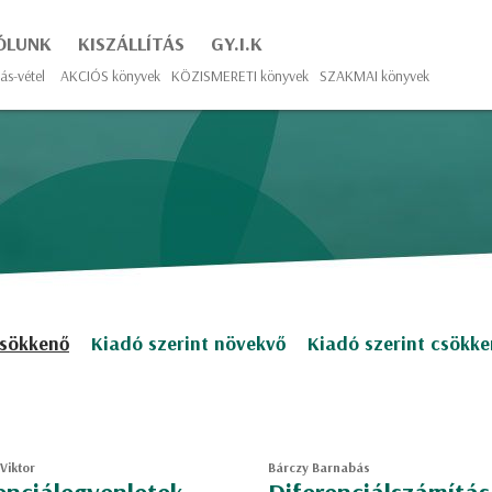
ÓLUNK
KISZÁLLÍTÁS
GY.I.K
ás-vétel
AKCIÓS könyvek
KÖZISMERETI könyvek
SZAKMAI könyvek
csökkenő
Kiadó szerint növekvő
Kiadó szerint csökk
Viktor
Bárczy Barnabás