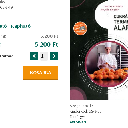
oks
 GS-8-19
ető | Kapható
ára:
5.200 Ft
:
5.200 Ft
eretne?
KOSÁRBA
Szega-Books
Kiadói kód: GS-8-03
Tantárgy:
évfolyam