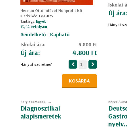
Iskolai 
Herman Ottó Intézet Nonprofit Kft.
Új ára
Kiadói kód: FV-F-825
Tantárgy:
Egyéb
Hányat sz
13, 14 évfolyam
Rendelhető | Kapható
Iskolai ára:
4.800 Ft
Új ára:
4.800 Ft
Hányat szeretne?
KOSÁRBA
Bary Zsuzsanna -...
Becze Ákos
Diagnosztikai
Deutsc
alapismeretek
Gastr
nyelv..