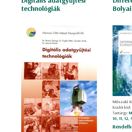
Digitális adatgyűjtési
Differ
technológiák
Bolyai
Műszaki K
Kiadói kód
Tantárgy:
M
10, 11, 12,
Rendelh