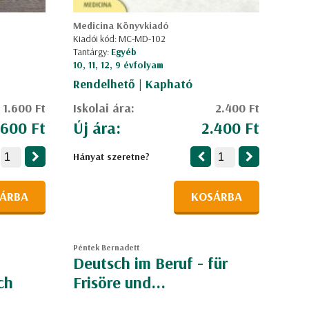
Medicina Könyvkiadó
Kiadói kód: MC-MD-102
Tantárgy:
Egyéb
10, 11, 12, 9 évfolyam
Rendelhető | Kapható
1.600 Ft
Iskolai ára:
2.400 Ft
.600 Ft
Új ára:
2.400 Ft
Hányat szeretne?
ÁRBA
KOSÁRBA
Péntek Bernadett
Deutsch im Beruf - für
ch
Frisöre und...