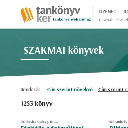
ÜZENET
R
tankönyv webáruház
Használt könyv ad
SZAKMAI könyvek
Rendezés:
Cím szerint növekvő
Cím szerint 
1253 könyv
Dr. Busics Györyg, Dr....
Schranitzky 