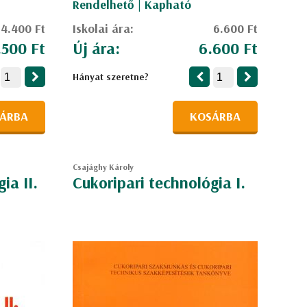
Rendelhető | Kapható
4.400 Ft
Iskolai ára:
6.600 Ft
.500 Ft
Új ára:
6.600 Ft
Hányat szeretne?
ÁRBA
KOSÁRBA
Csajághy Károly
ia II.
Cukoripari technológia I.