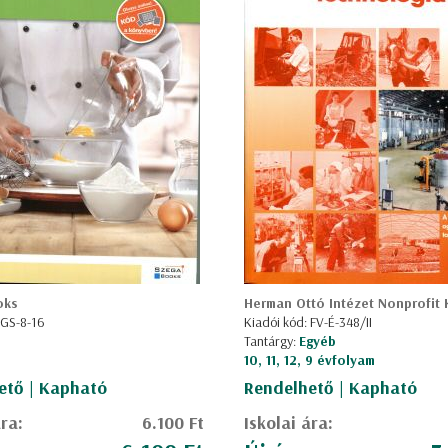
oks
Herman Ottó Intézet Nonprofit K
 GS-8-16
Kiadói kód: FV-É-348/II
Tantárgy:
Egyéb
10, 11, 12, 9 évfolyam
ető | Kapható
Rendelhető | Kapható
ára:
6.100 Ft
Iskolai ára: