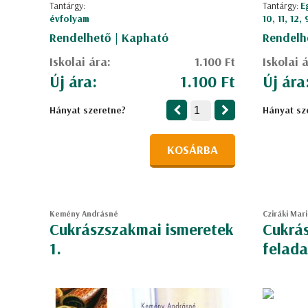
Tantárgy:
Tantárgy:
E
évfolyam
10, 11, 12,
Rendelhető | Kapható
Rendelh
Iskolai ára:
1.100 Ft
Iskolai 
Új ára:
1.100 Ft
Új ára
Hányat szeretne?
Hányat sz
KOSÁRBA
Kemény Andrásné
Cziráki Mari
Cukrászszakmai ismeretek
Cukrás
1.
felada