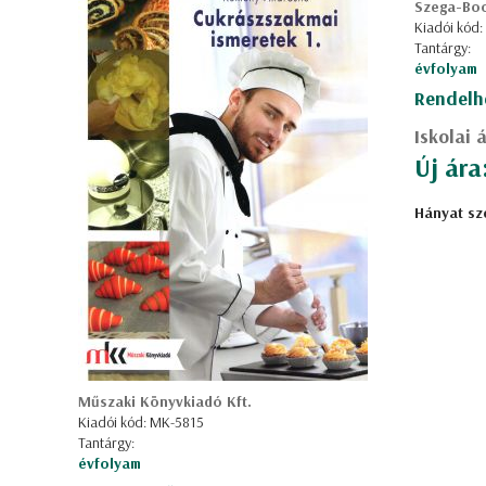
Szega-Bo
Kiadói kód:
Tantárgy:
évfolyam
Rendelh
Iskolai 
Új ára
Hányat sz
Műszaki Könyvkiadó Kft.
Kiadói kód: MK-5815
Tantárgy:
évfolyam