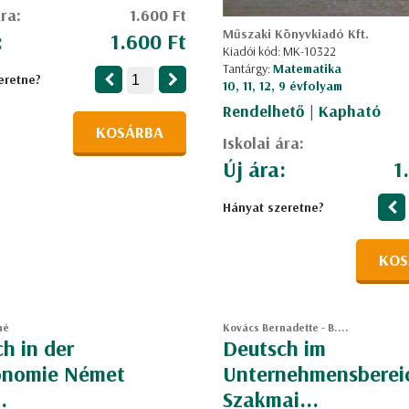
ára:
1.600 Ft
Műszaki Könyvkiadó Kft.
:
1.600 Ft
Kiadói kód: MK-10322
Tantárgy:
Matematika
eretne?
10, 11, 12, 9 évfolyam
Rendelhető | Kapható
KOSÁRBA
Iskolai ára:
Új ára:
1
Hányat szeretne?
KOS
né
Kovács Bernadette - B....
h in der
Deutsch im
onomie Német
Unternehmensberei
.
Szakmai...