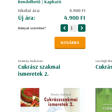
Rendelhető | Kapható
Iskolai ára:
4.900 Ft
Új ára:
4.900 Ft
Hányat szeretne?
KOSÁRBA
Kemény Andrásné
Lusztigh Már
Cukrász szakmai
Cukrás
ismeretek 2.