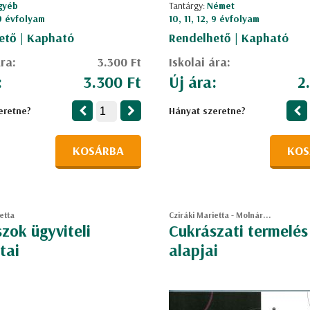
gyéb
Tantárgy:
Német
 9 évfolyam
10, 11, 12, 9 évfolyam
ető | Kapható
Rendelhető | Kapható
ára:
3.300 Ft
Iskolai ára:
:
3.300 Ft
Új ára:
2
eretne?
Hányat szeretne?
KOSÁRBA
KOS
etta
Cziráki Marietta - Molnár...
zok ügyviteli
Cukrászati termelés
tai
alapjai