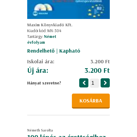
Maxim Könyvkiadó Kft.
Kiadói kód: MX-304
Tantárgy:
Német
évfolyam
Rendelhető | Kapható
Iskolai ára:
3.200 Ft
Új ára:
3.200 Ft
Hányat szeretne?
KOSÁRBA
Németh Sarolta