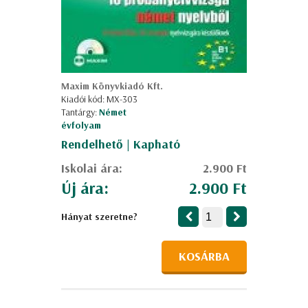
Maxim Könyvkiadó Kft.
Kiadói kód: MX-303
Tantárgy:
Német
évfolyam
Rendelhető | Kapható
Iskolai ára:
2.900 Ft
Új ára:
2.900 Ft
Hányat szeretne?
KOSÁRBA