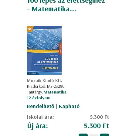
100 lépés az érettségihez
- Matematika...
Mozaik Kiadó Kft.
Kiadói kód: MS-2328U
Tantárgy:
Matematika
12 évfolyam
Rendelhető | Kapható
Iskolai ára:
5.300 Ft
Új ára:
5.300 Ft