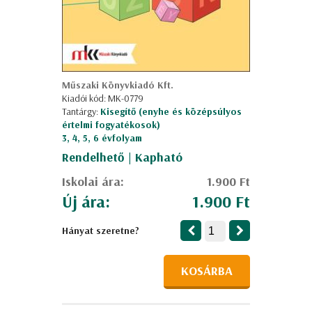
Műszaki Könyvkiadó Kft.
Kiadói kód: MK-0779
Tantárgy:
Kisegítő (enyhe és középsúlyos
értelmi fogyatékosok)
3, 4, 5, 6 évfolyam
Rendelhető | Kapható
Iskolai ára:
1.900 Ft
Új ára:
1.900 Ft
Hányat szeretne?
KOSÁRBA