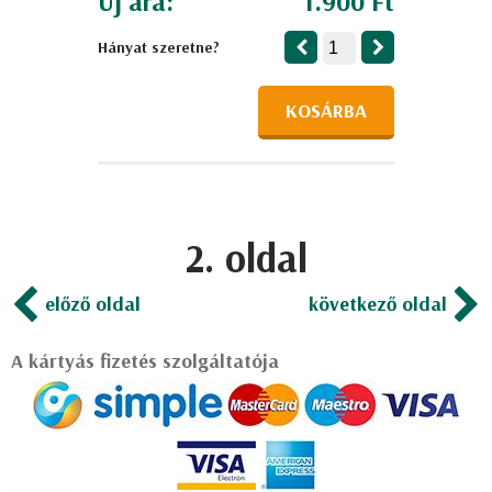
Új ára:
1.900 Ft
Hányat szeretne?
KOSÁRBA
2. oldal
előző oldal
következő oldal
A kártyás fizetés szolgáltatója