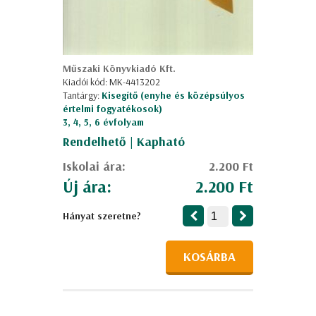
Műszaki Könyvkiadó Kft.
Kiadói kód: MK-4413202
Tantárgy:
Kisegítő (enyhe és középsúlyos
értelmi fogyatékosok)
3, 4, 5, 6 évfolyam
Rendelhető | Kapható
Iskolai ára:
2.200 Ft
Új ára:
2.200 Ft
Hányat szeretne?
KOSÁRBA