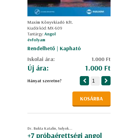
Maxim Könyvkiadó Kft.
Kiadói kód: MX-609
Tantárgy:
Angol
évfolyam
Rendelhető | Kapható
Iskolai ára:
1.000 Ft
Új ára:
1.000 Ft
Hányat szeretne?
KOSÁRBA
Dr. Bukta Katalin, Sulyok...
+7 próbaérettségi angol