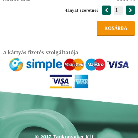
Hányat szeretne?
KOSÁRBA
A kártyás fizetés szolgáltatója
© 2017 Tankönyvker Kft.