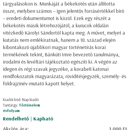
tárgyalásokon is. Munkáját a békekötés után állította
össze, melyben számos – igen jelentős forrásértékkel bíró
– eredeti dokumentumot is közöl. Ezek egy részét a
békekötés másik létrehozójától, a kurucok oldalán
vitézkedő Károlyi Sándortól kapta meg. A művet, melyet a
kutatás nem emlékiratnak, hanem a 18. század elején
kibontakozó újabbkori magyar történetírás korai
termékének tekint, Bánkúti Imre bevezető tanulmánya,
irodalmi és levéltári tájékoztató egészíti ki. A végén az
idegen és régi szavak jegyzéke, a korabeli katonai
rendfokozatok magyarázata, rövidítésjegyzék, személy- és
földrajzinév-mutató kapott helyet.
Kiadói kód: Nap kiadó
Tantárgy:
Történelem
évfolyam
Rendelhető | Kapható
Akciós ára:
1.000 Ft