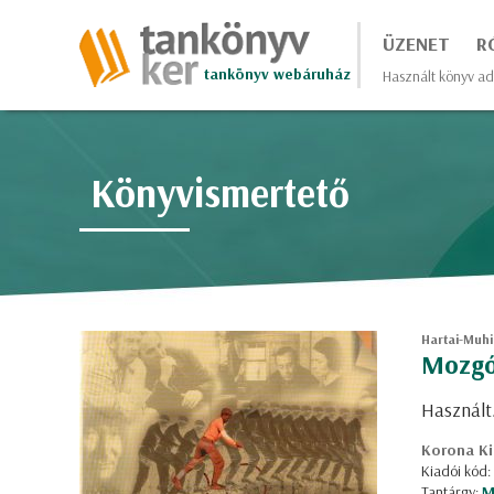
ÜZENET
R
tankönyv webáruház
Használt könyv ad
Könyvismertető
Hartai-Muhi
Mozgó
Használt
Korona Ki
Kiadói kód
Tantárgy:
M