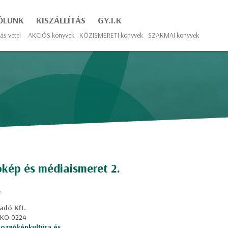
ÓLUNK
KISZÁLLÍTÁS
GY.I.K
ás-vétel
AKCIÓS könyvek
KÖZISMERETI könyvek
SZAKMAI könyvek
kép és médiaismeret 2.
.
adó Kft.
: KO-0224
ozgóképkultúra és