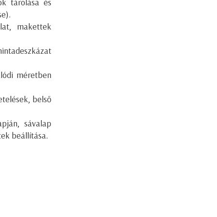
k tárolása és
e).
lat, makettek
mintadeszkázat
alódi méretben
etelések, belső
apján, sávalap
ek beállítása.