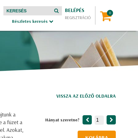
BELÉPÉS
REGISZTRÁCIÓ
Részletes keresés
VISSZA AZ ELŐZŐ OLDALRA
jtunk a
Hányat szeretne?
e a füzet a
el. Azokat,
szakma
KOSÁRBA