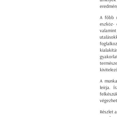
eredmény
A főbb 
eszköz- 
valamint 
utaláso
foglalko
kialakít
gyakorla
természe
kivitele
A munkaf
leírja.
felkészü
végezhet
Részlet 