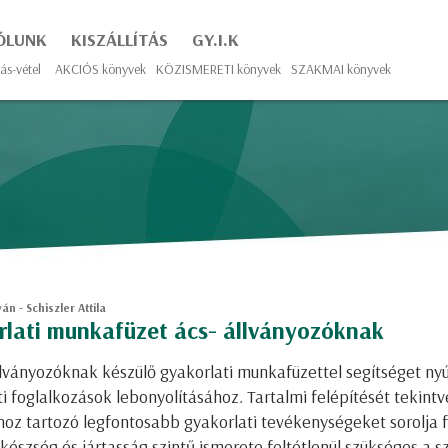
ÓLUNK
KISZÁLLÍTÁS
GY.I.K
ás-vétel
AKCIÓS könyvek
KÖZISMERETI könyvek
SZAKMAI könyvek
án - Schiszler Attila
lati munkafüzet ács- állványozóknak
llványozóknak készülő gyakorlati munkafüzettel segítséget nyú
i foglalkozások lebonyolításához. Tartalmi felépítését tekintv
oz tartozó legfontosabb gyakorlati tevékenységeket sorolja f
készség és jártasság szintű ismerete feltétlenül szükséges a 