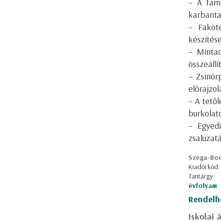
– A fam
karbanta
– Faköté
készítése
– Mintad
összeállí
– Zsinór
előrajzo
– A tetől
burkolat
– Egyedi
zsaluzat
Szega-Bo
Kiadói kód:
Tantárgy:
évfolyam
Rendelh
Iskolai 