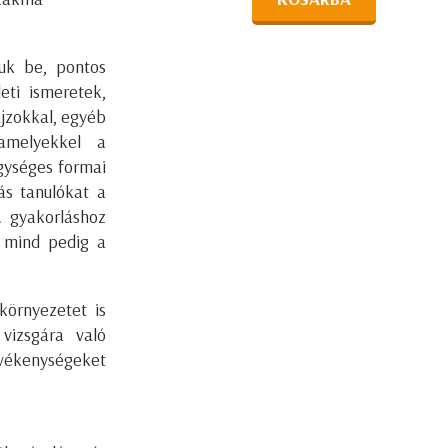
uk be, pontos
eti ismeretek,
ajzokkal, egyéb
 amelyekkel a
gységes formai
ás tanulókat a
 gyakorláshoz
, mind pedig a
környezetet is
vizsgára való
evékenységeket