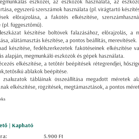
egmunkálás eszközei, az eszközök használata, az eszközö
rtása, egyszerű szerszámok használata (pl. virágtartó készítés
sek előrajzolása, a fakötés elkészítése, szerszámhaszná
 (pl. függesztőmű).
eszkázat készítése boltövek falazásához, előrajzolás, a 
tása, alátámasztás készítése, a pontos beállítás, merevítések.
pad készítése, fedélszerkezetek fakötéseinek elkészítése v
lás alapján, megmunkáló eszközök és gépek használata.
écezés elkészítése, a tetőtér beépítések rétegrendjei, hőszig
ok,tetősíkú ablakok beépítése.
 zsaluzatok tábláinak összeállítása megadott méretek al
ának elkészítése, rögzítések, megtámasztások, a pontos méret
oks
ető | Kapható
ára:
5.900 Ft