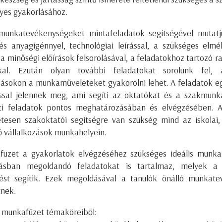
es gyakorlásához.
munkatevékenységeket mintafeladatok segítségével mutatj
és anyagigénnyel, technológiai leírással, a szükséges elmél
a minőségi előírások felsorolásával, a feladatokhoz tartozó r
kkal. Ezután olyan további feladatokat sorolunk fel,
zásokon a munkaműveleteket gyakorolni lehet. A feladatok e
ással jelennek meg, ami segíti az oktatókat és a szakmunk
ti feladatok pontos meghatározásában és elvégzésében. A
tesen szakoktatói segítségre van szükség mind az iskolai
ző vállalkozások munkahelyein.
üzet a gyakorlatok elvégzéséhez szükséges ideális munka
 Írásban megoldandó feladatokat is tartalmaz, melyek a 
lést segítik. Ezek megoldásával a tanulók önálló munkat
nek.
a munkafüzet témaköreiből: