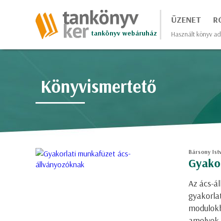
ÜZENET
R
tankönyv webáruház
Használt könyv ad
Könyvismertető
Bársony Istv
Gyakor
Az ács-á
gyakorlat
modulokh
amelyek 