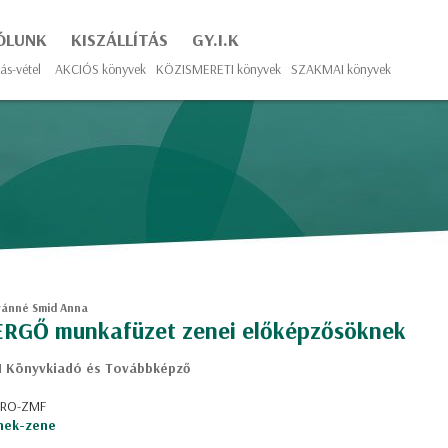
ÓLUNK
KISZÁLLÍTÁS
GY.I.K
ás-vétel
AKCIÓS könyvek
KÖZISMERETI könyvek
SZAKMAI könyvek
vánné Smid Anna
ERGŐ munkafüzet zenei előképzősöknek
 Könyvkiadó és Továbbképző
: RO-ZMF
nek-zene