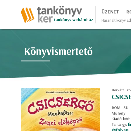
ÜZENET
R
tankönyv webáruház
Használt könyv ad
Könyvismertető
Horváth Ist
CSICS
ROMI-SULI
Műhely
Kiadói kód
Tantárgy:
É
évfolyam