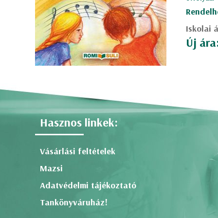
Rendelh
Iskolai 
Új ára
Hasznos linkek:
Vásárlási feltételek
Mazsi
Adatvédelmi tájékoztató
Tankönyváruház!