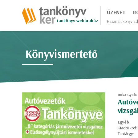
ÜZENET
R
tankönyv webáruház
Használt könyv ad
Könyvismertető
Duka Gyula |
Autóve
vizsg
Egyéb
Kiadói kód:
Tantárgy: