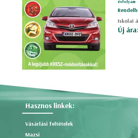
évfolyam
Rendelh
Iskolai 
Új ára
Hasznos linkek:
Vásárlási feltételek
Mazsi