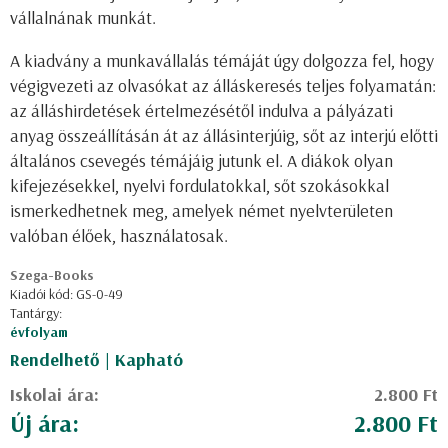
vállalnának munkát.
A kiadvány a munkavállalás témáját úgy dolgozza fel, hogy
végigvezeti az olvasókat az álláskeresés teljes folyamatán:
az álláshirdetések értelmezésétől indulva a pályázati
anyag összeállításán át az állásinterjúig, sőt az interjú előtti
általános csevegés témájáig jutunk el. A diákok olyan
kifejezésekkel, nyelvi fordulatokkal, sőt szokásokkal
ismerkedhetnek meg, amelyek német nyelvterületen
valóban élőek, használatosak.
Szega-Books
Kiadói kód: GS-0-49
Tantárgy:
évfolyam
Rendelhető | Kapható
Iskolai ára:
2.800 Ft
Új ára:
2.800 Ft