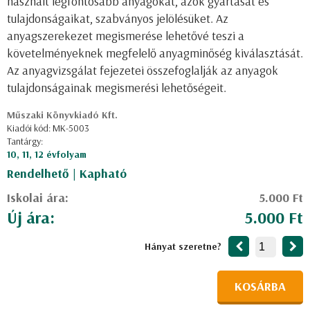
használt legfontosabb anyagokat, azok gyártását és
tulajdonságaikat, szabványos jelölésüket. Az
anyagszerekezet megismerése lehetővé teszi a
követelményeknek megfelelő anyagminőség kiválasztását.
Az anyagvizsgálat fejezetei összefoglalják az anyagok
tulajdonságainak megismerési lehetőségeit.
Műszaki Könyvkiadó Kft.
Kiadói kód: MK-5003
Tantárgy:
10, 11, 12 évfolyam
Rendelhető | Kapható
Iskolai ára:
5.000 Ft
Új ára:
5.000 Ft
Hányat szeretne?
KOSÁRBA