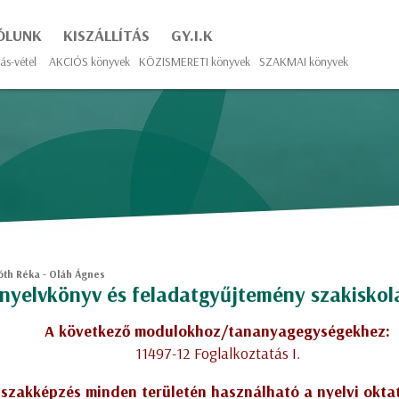
ÓLUNK
KISZÁLLÍTÁS
GY.I.K
ás-vétel
AKCIÓS könyvek
KÖZISMERETI könyvek
SZAKMAI könyvek
th Réka - Oláh Ágnes
nyelvkönyv és feladatgyűjtemény szakisko
A következő modulokhoz/tananyagegységekhez:
11497-12 Foglalkoztatás I.
 szakképzés minden területén használható a nyelvi okta