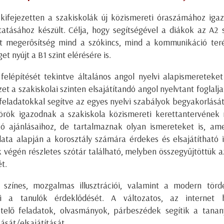
kifejezetten a szakiskolák új közismereti óraszámához iga
tatásához készült. Célja, hogy segítségével a diákok az A2 s
t megerősítség mind a szókincs, mind a kommunikáció ter
et nyújt a B1 szint elérésére is.
 felépítését tekintve általános angol nyelvi alapismereteke
zet a szakiskolai szinten elsajátítandó angol nyelvtant foglalj
feladatokkal segítve az egyes nyelvi szabályok begyakorlásá
rök igazodnak a szakiskola közismereti kerettantervének 
ó ajánlásaihoz, de tartalmaznak olyan ismereteket is, am
lata alapján a korosztály számára érdekes és elsajátítható 
k végén részletes szótár található, melyben összegyűjtöttük a
t.
színes, mozgalmas illusztrációi, valamint a modern törd
eni a tanulók érdeklődését. A változatos, az internet h
telő feladatok, olvasmányok, párbeszédek segítik a tana
ását/elsajátítását.