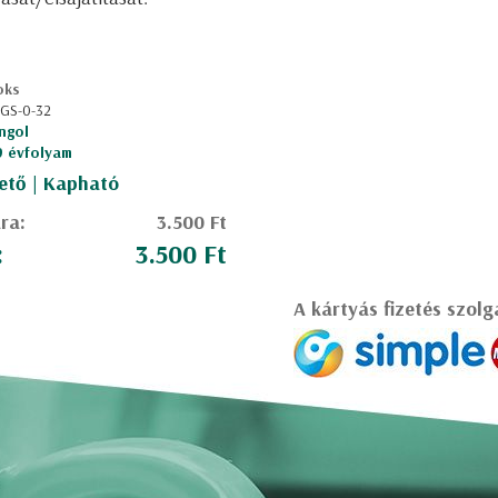
oks
 GS-0-32
ngol
 9 évfolyam
ető | Kapható
ára:
3.500 Ft
:
3.500 Ft
A kártyás fizetés szolg