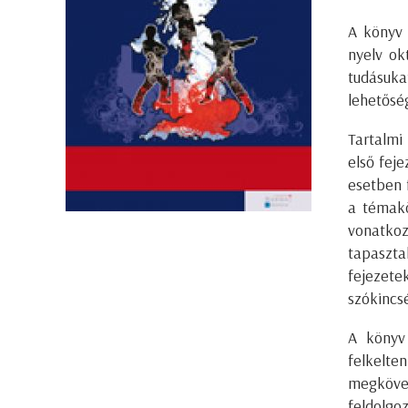
A könyv 
nyelv ok
tudásuka
lehetőség
Tartalmi
első feje
esetben 
a témakö
vonatkoz
tapaszta
fejezete
szókincsé
A könyv 
felkelt
megköve
feldolgoz