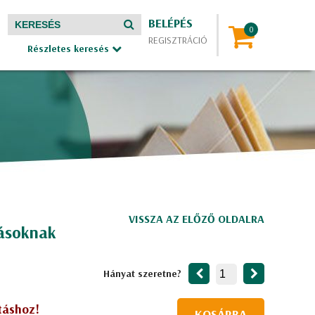
BELÉPÉS
REGISZTRÁCIÓ
Részletes keresés
VISSZA AZ ELŐZŐ OLDALRA
lásoknak
Hányat szeretne?
táshoz!
KOSÁRBA