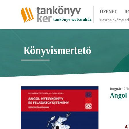
ÜZENET
R
tankönyv webáruház
Használt könyv ad
Könyvismertető
Bognárné Tó
Angol 
A