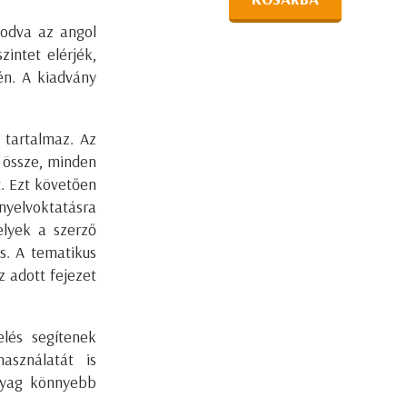
zodva az angol
zintet elérjék,
én. A kiadvány
t tartalmaz. Az
a össze, minden
t. Ezt követően
nyelvoktatásra
elyek a szerző
is. A tematikus
z adott fejezet
elés segítenek
asználatát is
nyag könnyebb