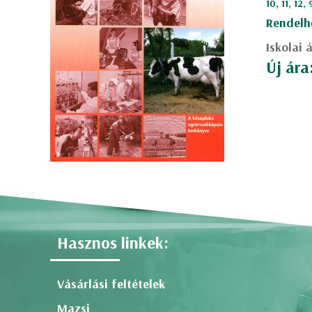
10, 11, 12,
Rendelh
Iskolai 
Új ára
Hasznos linkek:
Vásárlási feltételek
Mazsi