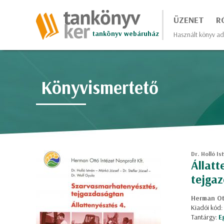
ÜZENET
R
tankönyv webáruház
Használt könyv ad
Könyvismertető
Dr. Holló Is
Állatt
tejga
Herman Ott
Kiadói kód:
Tantárgy:
E