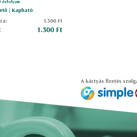
 9 évfolyam
ető | Kapható
ára:
1.300 Ft
:
1.300 Ft
A kártyás fizetés szolg