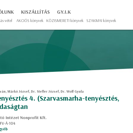
ÓLUNK
KISZÁLLÍTÁS
GY.I.K
ás-vétel
AKCIÓS könyvek
KÖZISMERETI könyvek
SZAKMAI könyvek
tván, Márkó József, Dr. Stefler József, Dr. Wolf Gyula
enyésztés 4. (Szarvasmarha-tenyésztés,
zdaságtan
ó Intézet Nonprofit Kft.
 FV-Á-104
gyéb