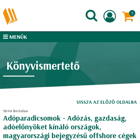
MENÜK
Könyvismertető
VISSZA AZ ELŐZŐ OLDALRA
Strén Bertalan
Adóparadicsomok - Adózás, gazdaság,
adóelőnyöket kínáló országok,
magyarországi bejegyzésű offshore cégek