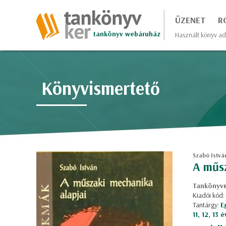
ÜZENET
R
tankönyv webáruház
Használt könyv ad
Könyvismertető
Szabó Istvá
A műs
Tankönyvm
Kiadói kód
Tantárgy:
E
11, 12, 13 