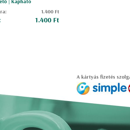
ető | Kapható
ára:
1.400 Ft
:
1.400 Ft
A kártyás fizetés szolg