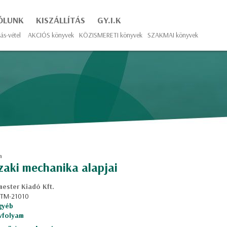
ÓLUNK
KISZÁLLÍTÁS
GY.I.K
ás-vétel
AKCIÓS könyvek
KÖZISMERETI könyvek
SZAKMAI könyvek
n
zaki mechanika alapjai
ester Kiadó Kft.
: TM-21010
gyéb
évfolyam