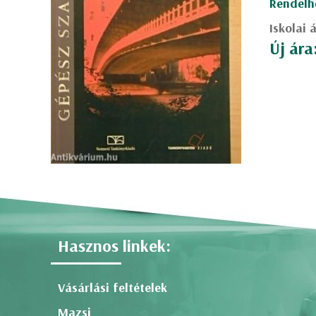
Rendelh
Iskolai 
Új ára
Hasznos linkek:
Vásárlási feltételek
Mazsi